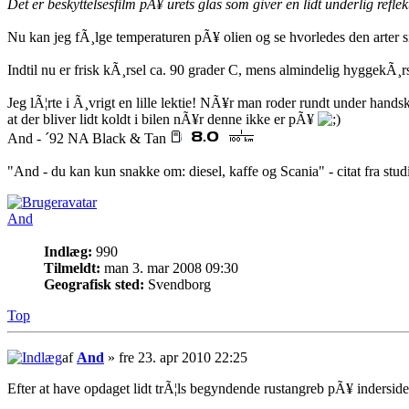
Det er beskyttelsesfilm pÃ¥ urets glas som giver en lidt underlig refl
Nu kan jeg fÃ¸lge temperaturen pÃ¥ olien og se hvorledes den arter si
Indtil nu er frisk kÃ¸rsel ca. 90 grader C, mens almindelig hyggekÃ¸rs
Jeg lÃ¦rte i Ã¸vrigt en lille lektie! NÃ¥r man roder rundt under hands
at der bliver lidt koldt i bilen nÃ¥r denne ikke er pÃ¥
And - ´92 NA Black & Tan
"And - du kan kun snakke om: diesel, kaffe og Scania" - citat fra stu
And
Indlæg:
990
Tilmeldt:
man 3. mar 2008 09:30
Geografisk sted:
Svendborg
Top
af
And
» fre 23. apr 2010 22:25
Efter at have opdaget lidt trÃ¦ls begyndende rustangreb pÃ¥ inderside