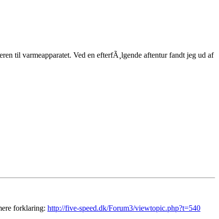
ren til varmeapparatet. Ved en efterfÃ¸lgende aftentur fandt jeg ud af
mere forklaring:
http://five-speed.dk/Forum3/viewtopic.php?t=540