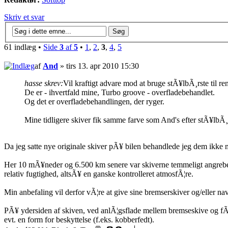
Skriv et svar
61 indlæg •
Side
3
af
5
•
1
,
2
,
3
,
4
,
5
af
And
» tirs 13. apr 2010 15:30
hasse skrev:
Vil kraftigt advare mod at bruge stÃ¥lbÃ¸rste til r
De er - ihvertfald mine, Turbo groove - overfladebehandlet.
Og det er overfladebehandlingen, der ryger.
Mine tidligere skiver fik samme farve som And's efter stÃ¥lbÃ¸
Da jeg satte nye originale skiver pÃ¥ bilen behandlede jeg dem ikke m
Her 10 mÃ¥neder og 6.500 km senere var skiverne temmeligt angrebet 
relativ fugtighed, altsÃ¥ en ganske kontrolleret atmosfÃ¦re.
Min anbefaling vil derfor vÃ¦re at give sine bremserskiver og/eller 
PÃ¥ ydersiden af skiven, ved anlÃ¦gsflade mellem bremseskive og fÃ¦l
evt. en form for beskyttelse (f.eks. kobberfedt).