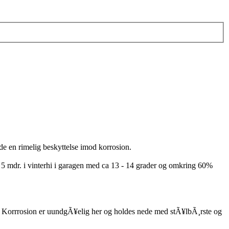
de en rimelig beskyttelse imod korrosion.
5 mdr. i vinterhi i garagen med ca 13 - 14 grader og omkring 60%
ft. Korrrosion er uundgÃ¥elig her og holdes nede med stÃ¥lbÃ¸rste og