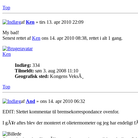
Top
af
Ken
» tirs 13. apr 2010 22:09
My bad!
Senest rettet af
Ken
ons 14. apr 2010 08:38, rettet i alt 1 gang.
Ken
Indlæg:
334
Tilmeldt:
søn 3. aug 2008 11:10
Geografisk sted:
Kongens VeksÃ¸
Top
af
And
» ons 14. apr 2010 06:32
EDIT: Slettet kommentar til bremsekorrespondance ovenfor.
I gÃ¥r aftes blev der monteret et olietermometer og jeg har endeligt fÃ