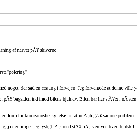
ensning af narvet pÃ¥ skiverne.
rste"polering"
ed noget, der sad en coating i forvejen. Jeg forventede at denne ville y
pÃ¥ bagsiden ind imod bilens hjulnav. Bilen har har stÃ¥et i nÃ¦sten 
nav en form for korrosionsbeskyttelse for at imÃ¸degÃ¥ samme problem.
g, ja der bruger jeg lystigt lÃ¸s med stÃ¥lbÃ¸rsten ved hvert hjulski