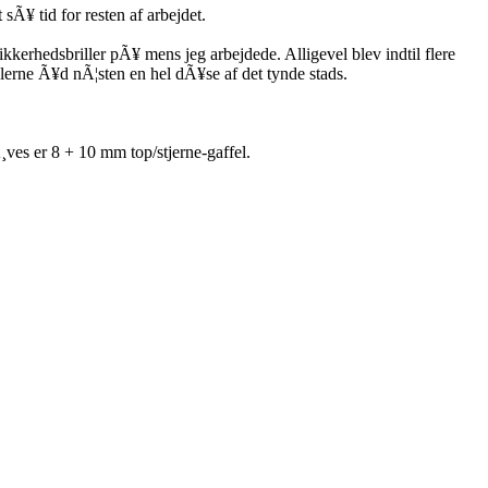
sÃ¥ tid for resten af arbejdet.
kerhedsbriller pÃ¥ mens jeg arbejdede. Alligevel blev indtil flere
elerne Ã¥d nÃ¦sten en hel dÃ¥se af det tynde stads.
¸ves er 8 + 10 mm top/stjerne-gaffel.