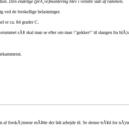
ektion. Den endelige (prÃ¸ve)montering blev i venstre side af rammen.
g ved de forskellige belastninger.
el er ca. 84 grader C.
kerummet sÃ¥ skal man se efter om man \"gokker\" til slangen fra blÃ¦se
diekammerat.
n af forskÃ¦rmene mÃ¥tte der lidt arbejde til. Se denne trÃ¥d for nÃ¦r