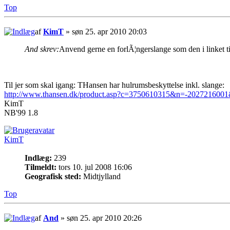
Top
af
KimT
» søn 25. apr 2010 20:03
And skrev:
Anvend gerne en forlÃ¦ngerslange som den i linket t
Til jer som skal igang: THansen har hulrumsbeskyttelse inkl. slange:
http://www.thansen.dk/product.asp?c=3750610315&n=-202721600
KimT
NB'99 1.8
KimT
Indlæg:
239
Tilmeldt:
tors 10. jul 2008 16:06
Geografisk sted:
Midtjylland
Top
af
And
» søn 25. apr 2010 20:26