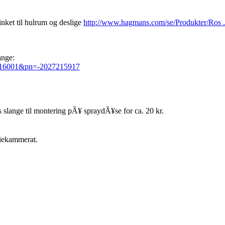
nket til hulrum og deslige
http://www.hagmans.com/se/Produkter/Ros .
ange:
7216001&pn=-2027215917
ange til montering pÃ¥ spraydÃ¥se for ca. 20 kr.
diekammerat.