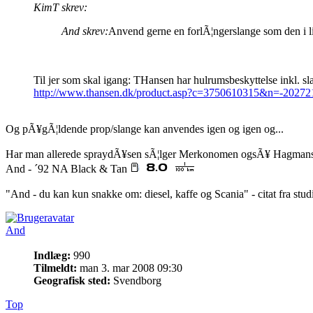
KimT skrev:
And skrev:
Anvend gerne en forlÃ¦ngerslange som den i li
Til jer som skal igang: THansen har hulrumsbeskyttelse inkl. sl
http://www.thansen.dk/product.asp?c=3750610315&n=-202
Og pÃ¥gÃ¦ldende prop/slange kan anvendes igen og igen og...
Har man allerede spraydÃ¥sen sÃ¦lger Merkonomen ogsÃ¥ Hagmans sl
And - ´92 NA Black & Tan
"And - du kan kun snakke om: diesel, kaffe og Scania" - citat fra stu
And
Indlæg:
990
Tilmeldt:
man 3. mar 2008 09:30
Geografisk sted:
Svendborg
Top