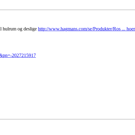
il hulrum og deslige
http://www.hagmans.com/se/Produkter/Ros ... hoe
1&pn=-2027215917