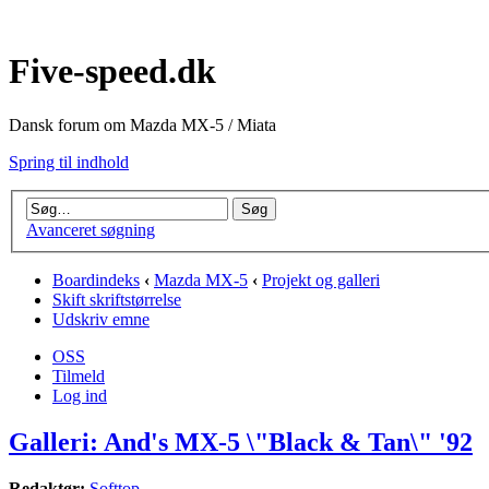
Five-speed.dk
Dansk forum om Mazda MX-5 / Miata
Spring til indhold
Avanceret søgning
Boardindeks
‹
Mazda MX-5
‹
Projekt og galleri
Skift skriftstørrelse
Udskriv emne
OSS
Tilmeld
Log ind
Galleri: And's MX-5 \"Black & Tan\" '92
Redaktør:
Softtop