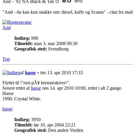
And - ´92 NA Black & Tan
"And - du kan kun snakke om: diesel, kaffe og Scania" - citat fra stu
And
Indlæg:
990
Tilmeldt:
man 3. mar 2008 09:30
Geografisk sted:
Svendborg
Top
af
hasse
» tirs 13. apr 2010 17:33
Flyttet til \"rust pÃ¥ bremseskiver\".
Senest rettet af
hasse
ons 14. apr 2010 10:00, rettet i alt 2 gange.
Hasse
1990, Crystal White.
hasse
Indlæg:
3950
Tilmeldt:
lør 10. apr 2004 22:21
Geografisk sted:
Den anden Verden