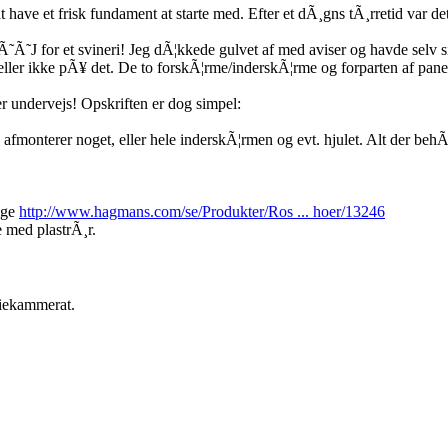
 have et frisk fundament at starte med. Efter et dÃ¸gns tÃ¸rretid var det 
˜J for et svineri! Jeg dÃ¦kkede gulvet af med aviser og havde selv sik
 heller ikke pÃ¥ det. De to forskÃ¦rme/inderskÃ¦rme og forparten af pan
 undervejs! Opskriften er dog simpel:
fmonterer noget, eller hele inderskÃ¦rmen og evt. hjulet. Alt der behÃ
ige
http://www.hagmans.com/se/Produkter/Ros ... hoer/13246
 med plastrÃ¸r.
diekammerat.