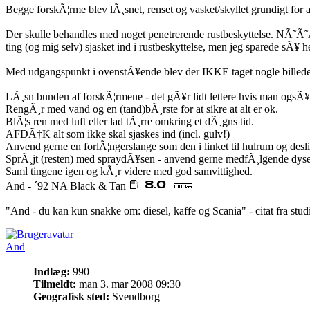
Begge forskÃ¦rme blev lÃ¸snet, renset og vasket/skyllet grundigt for at
Der skulle behandles med noget penetrerende rustbeskyttelse. NÃ˜Ã˜Ã˜Ã
ting (og mig selv) sjasket ind i rustbeskyttelse, men jeg sparede sÃ¥
Med udgangspunkt i ovenstÃ¥ende blev der IKKE taget nogle billeder
LÃ¸sn bunden af forskÃ¦rmene - det gÃ¥r lidt lettere hvis man ogsÃ¥ a
RengÃ¸r med vand og en (tand)bÃ¸rste for at sikre at alt er ok.
BlÃ¦s ren med luft eller lad tÃ¸rre omkring et dÃ¸gns tid.
AFDÃ†K alt som ikke skal sjaskes ind (incl. gulv!)
Anvend gerne en forlÃ¦ngerslange som den i linket til hulrum og desl
SprÃ¸jt (resten) med spraydÃ¥sen - anvend gerne medfÃ¸lgende dyse
Saml tingene igen og kÃ¸r videre med god samvittighed.
And - ´92 NA Black & Tan
"And - du kan kun snakke om: diesel, kaffe og Scania" - citat fra stu
And
Indlæg:
990
Tilmeldt:
man 3. mar 2008 09:30
Geografisk sted:
Svendborg