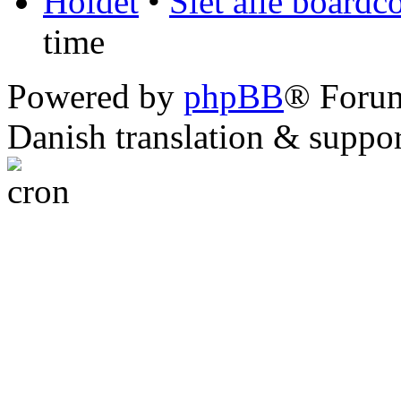
Holdet
•
Slet alle boardc
time
Powered by
phpBB
® Foru
Danish translation & suppo