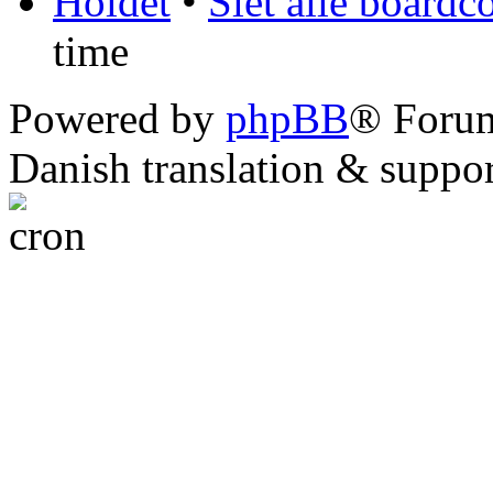
Holdet
•
Slet alle boardc
time
Powered by
phpBB
® Foru
Danish translation & suppo