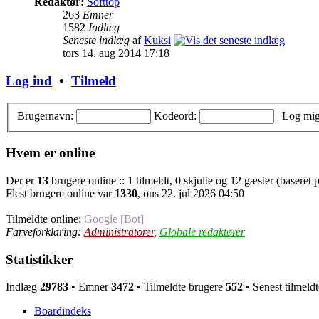
Redaktør:
Softtop
263
Emner
1582
Indlæg
Seneste indlæg
af
Kuksi
tors 14. aug 2014 17:18
Log ind
•
Tilmeld
Brugernavn:
Kodeord:
|
Log mig
Hvem er online
Der er
13
brugere online :: 1 tilmeldt, 0 skjulte og 12 gæster (baseret p
Flest brugere online var
1330
, ons 22. jul 2026 04:50
Tilmeldte online:
Google [Bot]
Farveforklaring:
Administratorer
,
Globale redaktører
Statistikker
Indlæg
29783
• Emner
3472
• Tilmeldte brugere
552
• Senest tilmeld
Boardindeks