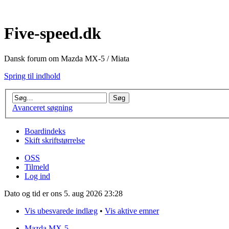
Five-speed.dk
Dansk forum om Mazda MX-5 / Miata
Spring til indhold
Avanceret søgning
Boardindeks
Skift skriftstørrelse
OSS
Tilmeld
Log ind
Dato og tid er ons 5. aug 2026 23:28
Vis ubesvarede indlæg
•
Vis aktive emner
Mazda MX-5