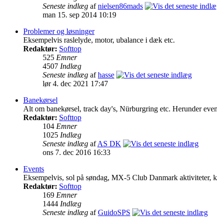
Seneste indlæg
af
nielsen86mads
man 15. sep 2014 10:19
Problemer og løsninger
Eksempelvis raslelyde, motor, ubalance i dæk etc.
Redaktør:
Softtop
525
Emner
4507
Indlæg
Seneste indlæg
af
hasse
lør 4. dec 2021 17:47
Banekørsel
Alt om banekørsel, track day's, Nürburgring etc. Herunder event
Redaktør:
Softtop
104
Emner
1025
Indlæg
Seneste indlæg
af
AS DK
ons 7. dec 2016 16:33
Events
Eksempelvis, sol på søndag, MX-5 Club Danmark aktiviteter, køre
Redaktør:
Softtop
169
Emner
1444
Indlæg
Seneste indlæg
af
GuidoSPS