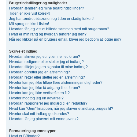
Brugerindstillinger og muligheder
Hvordan ændrer jeg mine boardindstillinger?
Tiden er ikke vist korrekt!
Jeg har ændret tidszonen og tiden er stadig forkert!
Mit sprog er ikke i listen!
Hvordan får jeg vist et billede sammen med mit brugernavn?
Hvad er min rang og hvordan ændrer jeg den?
Når jeg klikker på en brugers email, bliver jeg bedt om at logge ind?
Skrive et indlæg
Hvordan skriver jeg et nyt emne i et forum?
Hvordan redigerer eller sletter jeg et indlæg?
Hvordan tilføjer jeg en signatur til mine indlæg?
Hvordan opretter jeg en afstemning?
Hvordan retter eller sletter jeg en afstemning?
Hvorfor kan jeg ikke tilføje flere afstemningsmuligheder?
Hvorfor kan jeg ikke få adgang til et forum?
Hvorfor kan jeg ikke vedhæfte en fil?
Hvorfor modtog jeg en advarsel?
Hvordan rapporterer jeg indlæg til en redaktør?
Hvad kan "Gem" knappen, når jeg skriver et indlæg, bruges til?
Hvorfor skal mit indlæg godkendes?
Hvordan får jeg placeret mit emne øverst?
Formatering og emnetyper
Hvad er BBkoder?